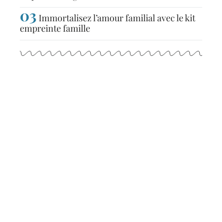
Immortalisez l’amour familial avec le kit
empreinte famille
Articles populaires
TENDANCES
Comment trouver une
location de vacances à
Samoëns ?
11 mars 2026