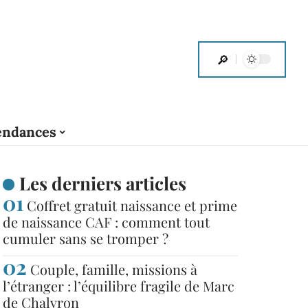
endances
Les derniers articles
Coffret gratuit naissance et prime
de naissance CAF : comment tout
cumuler sans se tromper ?
Couple, famille, missions à
l’étranger : l’équilibre fragile de Marc
de Chalvron