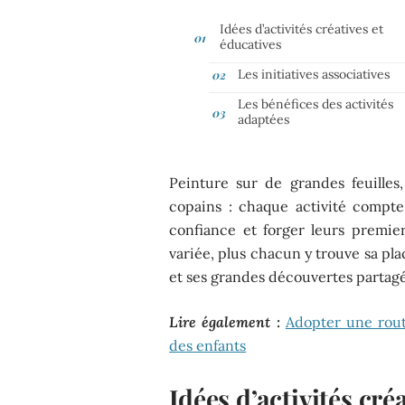
Idées d’activités créatives et
éducatives
Les initiatives associatives
Les bénéfices des activités
adaptées
Peinture sur de grandes feuilles
copains : chaque activité compte 
confiance et forger leurs premiers
variée, plus chacun y trouve sa pla
et ses grandes découvertes partag
Lire également :
Adopter une rout
des enfants
Idées d’activités cré