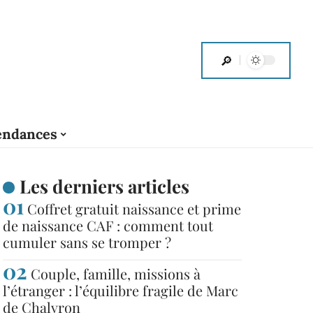
endances
Les derniers articles
Coffret gratuit naissance et prime
de naissance CAF : comment tout
cumuler sans se tromper ?
Couple, famille, missions à
l’étranger : l’équilibre fragile de Marc
de Chalvron